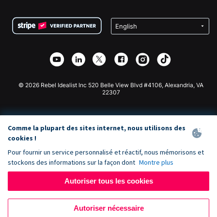
FAQ
Collecte de fonds pour les associations
Plugin de don WordPress
Conditions
Collecte de fonds pour les écoles
Formulaire de don Squarespace
Confidentialité
Collecte de fonds caritative
Plugin de don Wix
Sécurité
Application de don Weebly
Partenariat d'affiliation
Application de don Webflow
Bibliothèque
Don Joomla
API Doc + Zapier
© 2026 Rebel Idealist Inc 520 Belle View Blvd #4106, Alexandria, VA
22307
Comme la plupart des sites internet, nous utilisons des
cookies !
Pour fournir un service personnalisé et réactif, nous mémorisons et
stockons des informations sur la façon dont
Montre plus
Autoriser tous les cookies
Autoriser nécessaire