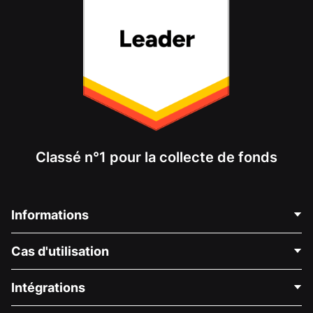
Classé n°1 pour la collecte de fonds
Informations
Contactez-nous
Cas d'utilisation
À propos de nous
Blog
Collecte de fonds politique
Intégrations
Carrières
Collecte de fonds médicale