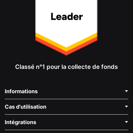
Classé n°1 pour la collecte de fonds
Informations
Contactez-nous
Cas d'utilisation
À propos de nous
Blog
Collecte de fonds politique
Intégrations
Carrières
Collecte de fonds médicale