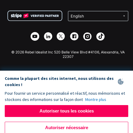
FAQ
Collecte de fonds pour les associations
Plugin de don WordPress
Conditions
Collecte de fonds pour les écoles
Formulaire de don Squarespace
Confidentialité
Collecte de fonds caritative
Plugin de don Wix
Sécurité
Application de don Weebly
Partenariat d'affiliation
Application de don Webflow
Bibliothèque
Don Joomla
API Doc + Zapier
© 2026 Rebel Idealist Inc 520 Belle View Blvd #4106, Alexandria, VA
22307
Comme la plupart des sites internet, nous utilisons des
cookies !
Pour fournir un service personnalisé et réactif, nous mémorisons et
stockons des informations sur la façon dont
Montre plus
Autoriser tous les cookies
Autoriser nécessaire