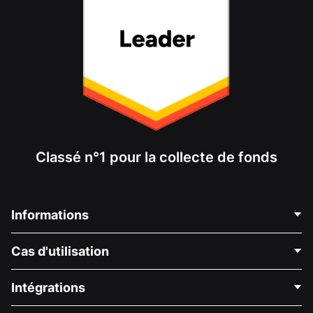
Classé n°1 pour la collecte de fonds
Informations
Contactez-nous
Cas d'utilisation
À propos de nous
Blog
Collecte de fonds politique
Intégrations
Carrières
Collecte de fonds médicale