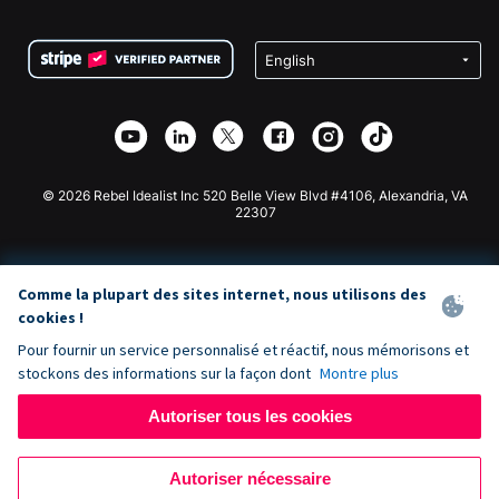
FAQ
Collecte de fonds pour les associations
Plugin de don WordPress
Conditions
Collecte de fonds pour les écoles
Formulaire de don Squarespace
Confidentialité
Collecte de fonds caritative
Plugin de don Wix
Sécurité
Application de don Weebly
Partenariat d'affiliation
Application de don Webflow
Bibliothèque
Don Joomla
API Doc + Zapier
© 2026 Rebel Idealist Inc 520 Belle View Blvd #4106, Alexandria, VA
22307
Comme la plupart des sites internet, nous utilisons des
cookies !
Pour fournir un service personnalisé et réactif, nous mémorisons et
stockons des informations sur la façon dont
Montre plus
Autoriser tous les cookies
Autoriser nécessaire