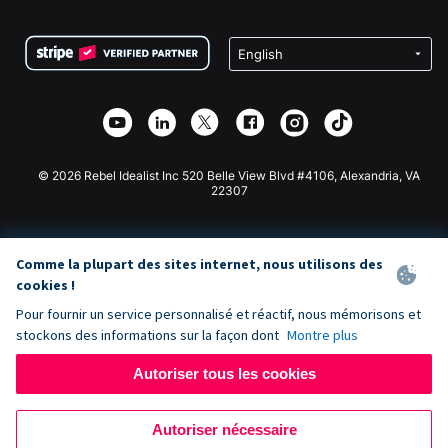
FAQ
Collecte de fonds pour les associations
Plugin de don WordPress
Conditions
Collecte de fonds pour les écoles
Formulaire de don Squarespace
Confidentialité
Collecte de fonds caritative
Plugin de don Wix
Sécurité
Application de don Weebly
Partenariat d'affiliation
Application de don Webflow
Bibliothèque
Don Joomla
API Doc + Zapier
© 2026 Rebel Idealist Inc 520 Belle View Blvd #4106, Alexandria, VA
22307
Comme la plupart des sites internet, nous utilisons des
cookies !
Pour fournir un service personnalisé et réactif, nous mémorisons et
stockons des informations sur la façon dont
Montre plus
Autoriser tous les cookies
Autoriser nécessaire