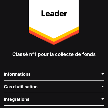
Classé n°1 pour la collecte de fonds
Informations
Contactez-nous
Cas d'utilisation
À propos de nous
Blog
Collecte de fonds politique
Intégrations
Carrières
Collecte de fonds médicale