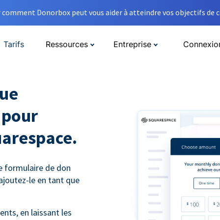
comment Donorbox peut vous aider à atteindre vos objectifs de co
Tarifs
Ressources
Entreprise
Connexio
que
 pour
uarespace.
e formulaire de don
ajoutez-le en tant que
nts, en laissant les