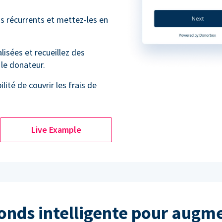
ns récurrents et mettez-les en
isées et recueillez des
le donateur.
lité de couvrir les frais de
Live Example
fonds intelligente pour augme