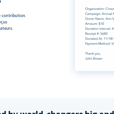
e
 contribution.
eçus
ateurs.