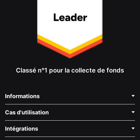
Classé n°1 pour la collecte de fonds
Informations
Contactez-nous
Cas d'utilisation
À propos de nous
Blog
Collecte de fonds politique
Intégrations
Carrières
Collecte de fonds médicale