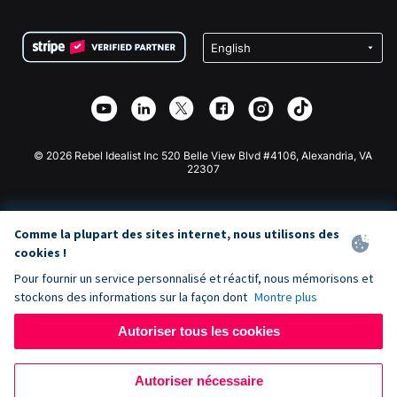
FAQ
Collecte de fonds pour les associations
Plugin de don WordPress
Conditions
Collecte de fonds pour les écoles
Formulaire de don Squarespace
Confidentialité
Collecte de fonds caritative
Plugin de don Wix
Sécurité
Application de don Weebly
Partenariat d'affiliation
Application de don Webflow
Bibliothèque
Don Joomla
API Doc + Zapier
© 2026 Rebel Idealist Inc 520 Belle View Blvd #4106, Alexandria, VA
22307
Comme la plupart des sites internet, nous utilisons des
cookies !
Pour fournir un service personnalisé et réactif, nous mémorisons et
stockons des informations sur la façon dont
Montre plus
Autoriser tous les cookies
Autoriser nécessaire