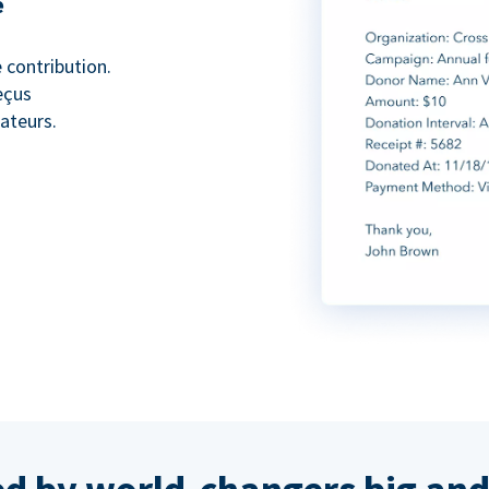
e
 contribution.
eçus
ateurs.