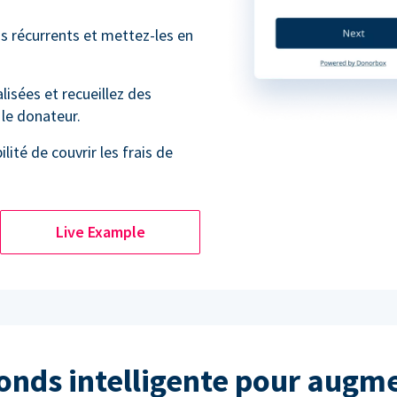
ns récurrents et mettez-les en
isées et recueillez des
le donateur.
lité de couvrir les frais de
Live Example
fonds intelligente pour augme