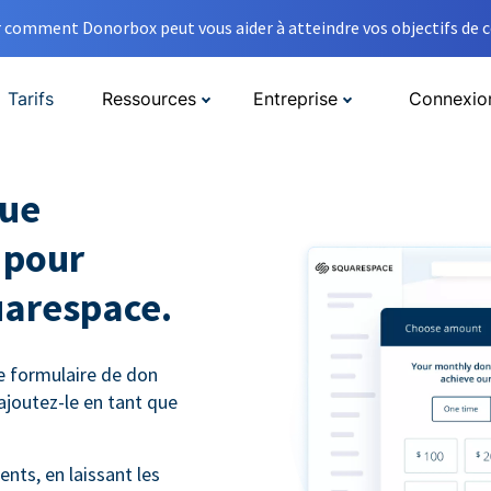
comment Donorbox peut vous aider à atteindre vos objectifs de co
Tarifs
Ressources
Entreprise
Connexio
que
 pour
uarespace.
e formulaire de don
ajoutez-le en tant que
nts, en laissant les