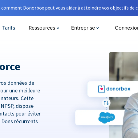
comment Donorbox peut vous aider à atteindre vos objectifs de co
Tarifs
Ressources
Entreprise
Connexio
orce
vos données de
pour une meilleure
donateurs. Cette
e NPSP, dispose
ntacts pour éviter
t Dons récurrents