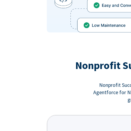
Nonprofit S
Nonprofit Succ
Agentforce for No
g