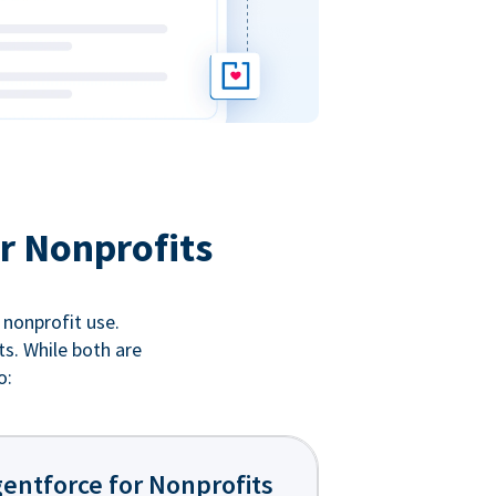
r Nonprofits
 nonprofit use.
ts. While both are
o:
entforce for Nonprofits