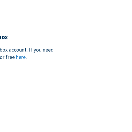
box
box account. If you need
for free
here
.