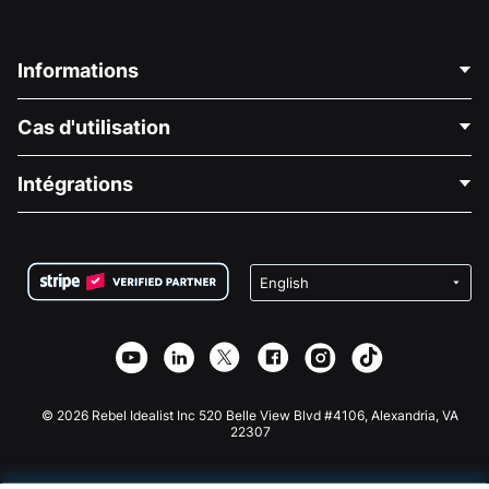
Informations
Contactez-nous
Cas d'utilisation
À propos de nous
Blog
Collecte de fonds politique
Intégrations
Carrières
Collecte de fonds médicale
FAQ
Collecte de fonds pour les associations
Plugin de don WordPress
Conditions
Collecte de fonds pour les écoles
Formulaire de don Squarespace
Confidentialité
Collecte de fonds caritative
Plugin de don Wix
Sécurité
Application de don Weebly
Partenariat d'affiliation
Application de don Webflow
Bibliothèque
Don Joomla
API Doc + Zapier
© 2026 Rebel Idealist Inc 520 Belle View Blvd #4106, Alexandria, VA
22307