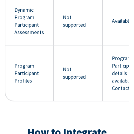
Dynamic
Program
Not
Available
Participant
supported
Assessments
Program
Program
Participa
Not
Participant
details
supported
Profiles
available 
Contact 
How to Integrate