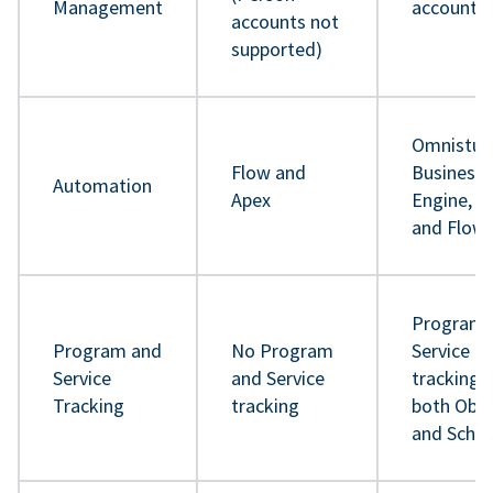
Management
accounts
accounts not
supported)
Omnistud
Flow and
Business 
Automation
Apex
Engine, A
and Flow
Program 
Program and
No Program
Service
Service
and Service
tracking 
Tracking
tracking
both Obje
and Sche