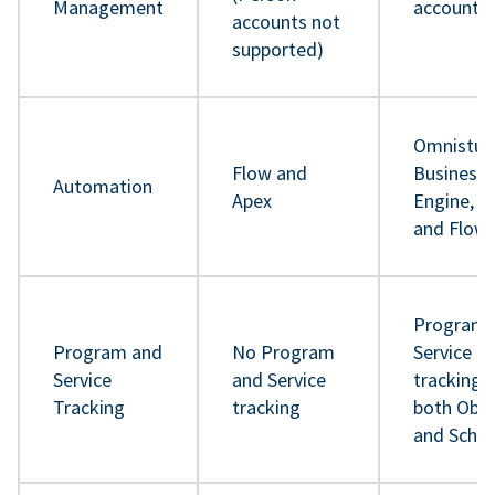
Management
accounts
accounts not
supported)
Omnistud
Flow and
Business 
Automation
Apex
Engine, A
and Flow
Program 
Program and
No Program
Service
Service
and Service
tracking 
Tracking
tracking
both Obje
and Sche