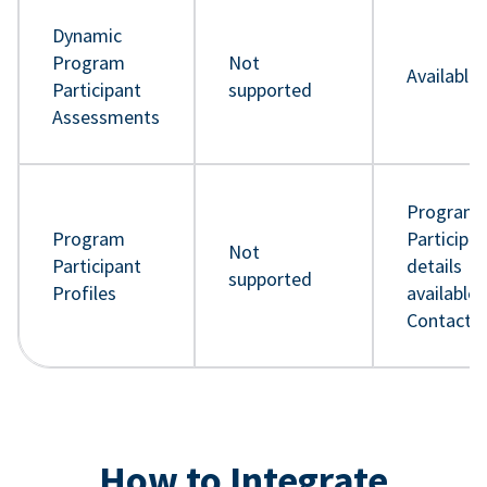
Dynamic
Program
Not
Available
Participant
supported
Assessments
Program
Program
Participa
Not
Participant
details
supported
Profiles
available 
Contact 
How to Integrate