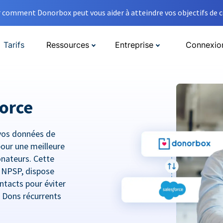
comment Donorbox peut vous aider à atteindre vos objectifs de co
Tarifs
Ressources
Entreprise
Connexio
orce
vos données de
pour une meilleure
donateurs. Cette
e NPSP, dispose
ntacts pour éviter
t Dons récurrents