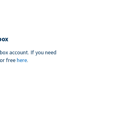
box
box account. If you need
for free
here
.