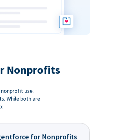
r Nonprofits
 nonprofit use.
ts. While both are
o:
entforce for Nonprofits