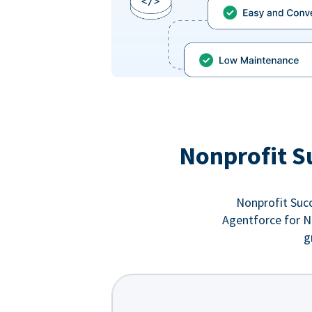
Nonprofit S
Nonprofit Succ
Agentforce for No
g