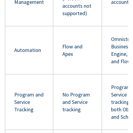
Management
accounts
accounts not
supported)
Omnistud
Flow and
Business 
Automation
Apex
Engine, A
and Flow
Program 
Program and
No Program
Service
Service
and Service
tracking 
Tracking
tracking
both Obje
and Sche