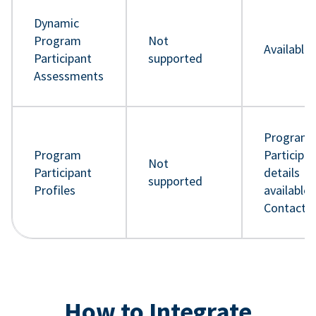
Dynamic
Program
Not
Available
Participant
supported
Assessments
Program
Program
Participa
Not
Participant
details
supported
Profiles
available 
Contact 
How to Integrate