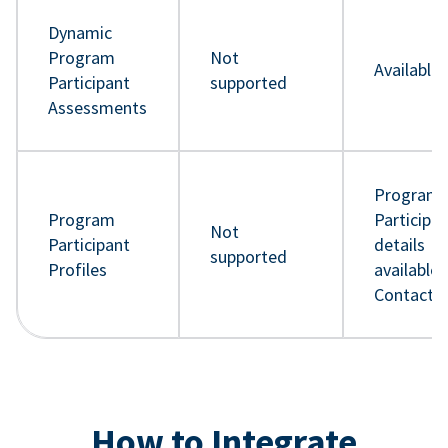
Dynamic
Program
Not
Available
Participant
supported
Assessments
Program
Program
Participa
Not
Participant
details
supported
Profiles
available 
Contact 
How to Integrate