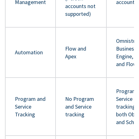
Management
accounts
accounts not
supported)
Omnistud
Flow and
Business 
Automation
Apex
Engine, A
and Flow
Program 
Program and
No Program
Service
Service
and Service
tracking 
Tracking
tracking
both Obje
and Sche