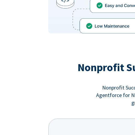
Nonprofit S
Nonprofit Succ
Agentforce for No
g