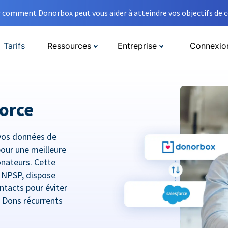
comment Donorbox peut vous aider à atteindre vos objectifs de co
Tarifs
Ressources
Entreprise
Connexio
orce
vos données de
pour une meilleure
donateurs. Cette
e NPSP, dispose
ntacts pour éviter
t Dons récurrents