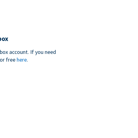
box
box account. If you need
for free
here
.