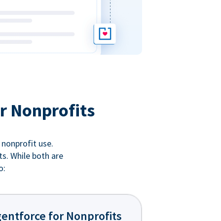
r Nonprofits
 nonprofit use.
ts. While both are
o:
entforce for Nonprofits