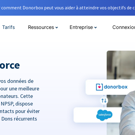
comment Donorbox peut vous aider à atteindre vos objectifs de co
Tarifs
Ressources
Entreprise
Connexio
orce
vos données de
pour une meilleure
donateurs. Cette
e NPSP, dispose
ntacts pour éviter
t Dons récurrents