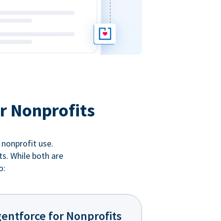
r Nonprofits
 nonprofit use.
ts. While both are
o:
entforce for Nonprofits