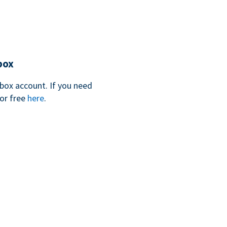
box
box account. If you need
for free
here
.