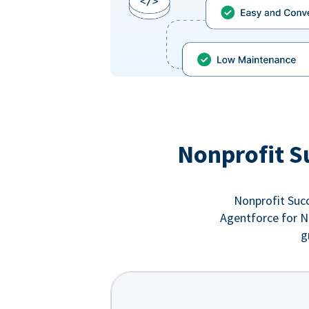
Nonprofit S
Nonprofit Succ
Agentforce for No
g