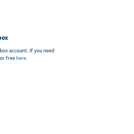
box
box account. If you need
for free
here
.