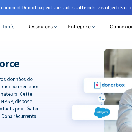
comment Donorbox peut vous aider à atteindre vos objectifs de co
Tarifs
Ressources
Entreprise
Connexio
orce
vos données de
pour une meilleure
donateurs. Cette
e NPSP, dispose
ntacts pour éviter
t Dons récurrents