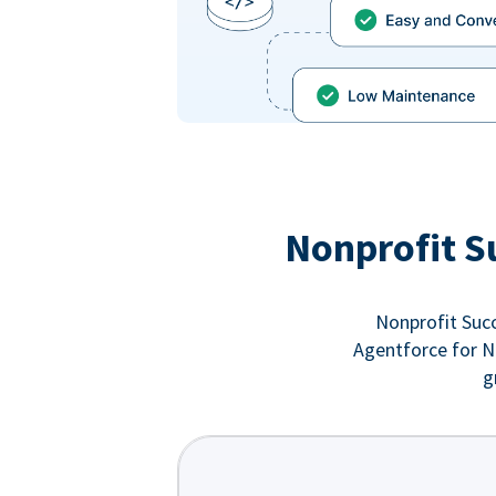
Nonprofit S
Nonprofit Succ
Agentforce for No
g