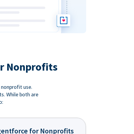
r Nonprofits
 nonprofit use.
ts. While both are
o:
entforce for Nonprofits