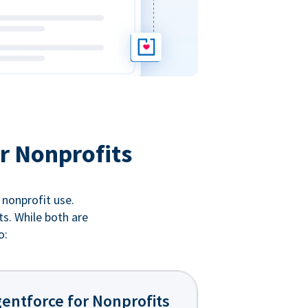
r Nonprofits
 nonprofit use.
ts. While both are
o:
entforce for Nonprofits