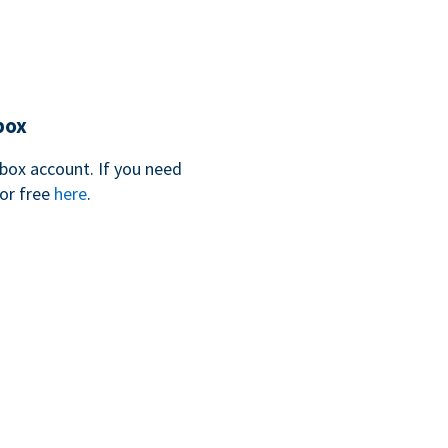
box
box account. If you need
for free
here
.