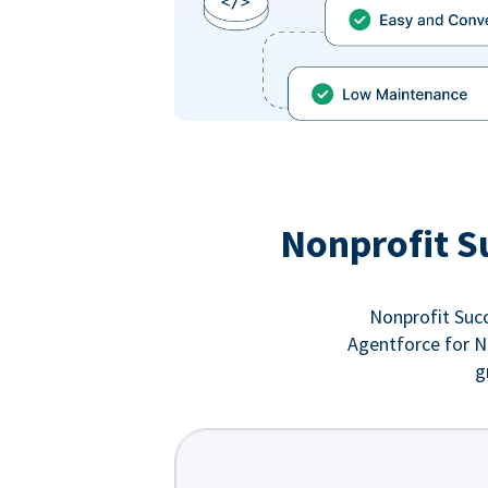
Nonprofit S
Nonprofit Succ
Agentforce for No
g