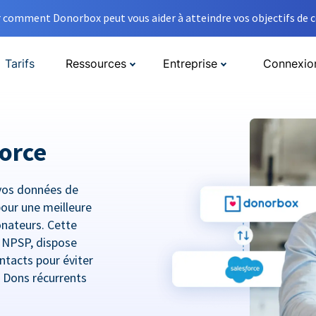
comment Donorbox peut vous aider à atteindre vos objectifs de co
Tarifs
Ressources
Entreprise
Connexio
orce
vos données de
pour une meilleure
donateurs. Cette
e NPSP, dispose
ntacts pour éviter
t Dons récurrents