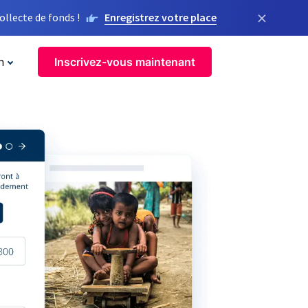
×
llecte de fonds !
Enregistrez votre place
n
Inscrivez-vous maintenant