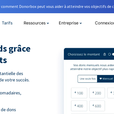
comment Donorbox peut vous aider à atteindre vos objectifs de co
Tarifs
Ressources
Entreprise
Connexio
ds grâce
ts
antielle des
de votre succès.
domadaires,
e de dons