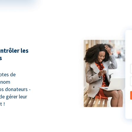
ntrôler les
s
ptes de
e nom
vos donateurs -
de gérer leur
t !