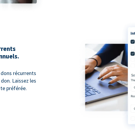
rrents
nnuels.
 dons récurrents
 don. Laissez les
nte préférée.