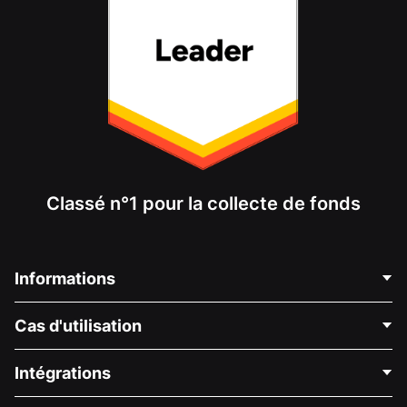
Classé n°1 pour la collecte de fonds
Informations
Contactez-nous
Cas d'utilisation
À propos de nous
Blog
Collecte de fonds politique
Intégrations
Carrières
Collecte de fonds médicale