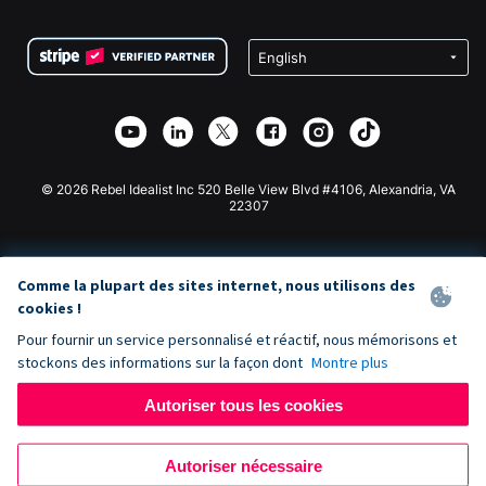
FAQ
Collecte de fonds pour les associations
Plugin de don WordPress
Conditions
Collecte de fonds pour les écoles
Formulaire de don Squarespace
Confidentialité
Collecte de fonds caritative
Plugin de don Wix
Sécurité
Application de don Weebly
Partenariat d'affiliation
Application de don Webflow
Bibliothèque
Don Joomla
API Doc + Zapier
© 2026 Rebel Idealist Inc 520 Belle View Blvd #4106, Alexandria, VA
22307
Comme la plupart des sites internet, nous utilisons des
cookies !
Pour fournir un service personnalisé et réactif, nous mémorisons et
stockons des informations sur la façon dont
Montre plus
Autoriser tous les cookies
Autoriser nécessaire