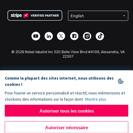
FAQ
Collecte de fonds pour les associations
Plugin de don WordPress
Conditions
Collecte de fonds pour les écoles
Formulaire de don Squarespace
Confidentialité
Collecte de fonds caritative
Plugin de don Wix
Sécurité
Application de don Weebly
Partenariat d'affiliation
Application de don Webflow
Bibliothèque
Don Joomla
API Doc + Zapier
© 2026 Rebel Idealist Inc 520 Belle View Blvd #4106, Alexandria, VA
22307
Comme la plupart des sites internet, nous utilisons des
cookies !
Pour fournir un service personnalisé et réactif, nous mémorisons et
stockons des informations sur la façon dont
Montre plus
Autoriser tous les cookies
Autoriser nécessaire