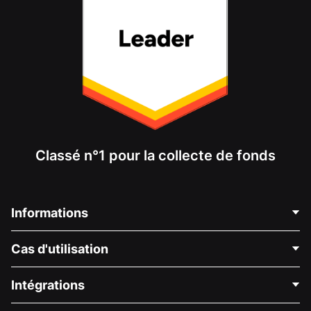
Classé n°1 pour la collecte de fonds
Informations
Contactez-nous
Cas d'utilisation
À propos de nous
Blog
Collecte de fonds politique
Intégrations
Carrières
Collecte de fonds médicale