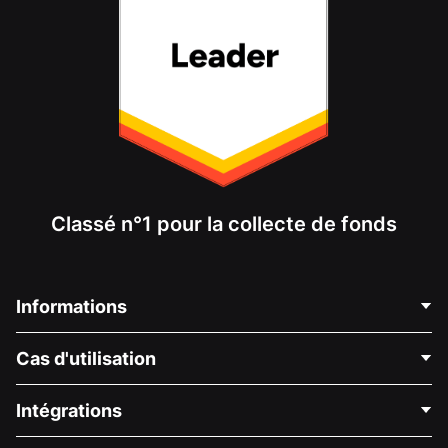
Classé n°1 pour la collecte de fonds
Informations
Contactez-nous
Cas d'utilisation
À propos de nous
Blog
Collecte de fonds politique
Intégrations
Carrières
Collecte de fonds médicale