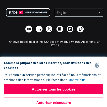
FAQ
Collecte de fonds pour les associations
Plugin de don WordPress
Conditions
Collecte de fonds pour les écoles
Formulaire de don Squarespace
Confidentialité
Collecte de fonds caritative
Plugin de don Wix
Sécurité
Application de don Weebly
Partenariat d'affiliation
Application de don Webflow
Bibliothèque
Don Joomla
API Doc + Zapier
© 2026 Rebel Idealist Inc 520 Belle View Blvd #4106, Alexandria, VA
22307
Comme la plupart des sites internet, nous utilisons des
cookies !
Pour fournir un service personnalisé et réactif, nous mémorisons et
stockons des informations sur la façon dont
Montre plus
Autoriser tous les cookies
Autoriser nécessaire