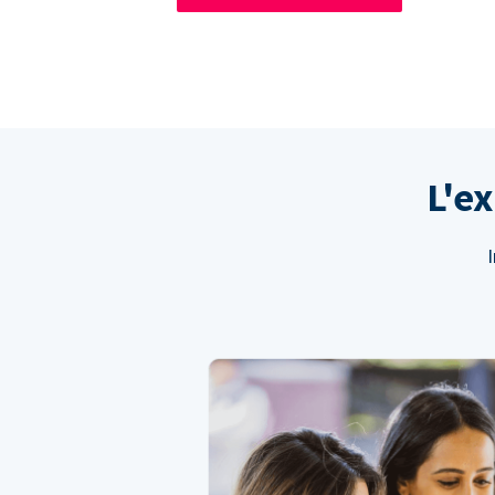
L'e
I