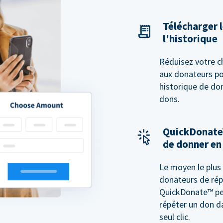
Télécharger l
l'historique
Réduisez votre c
aux donateurs pon
historique de do
dons.
QuickDonate
de donner en 
Le moyen le plus 
donateurs de rép
QuickDonate™ pe
répéter un don d
seul clic.