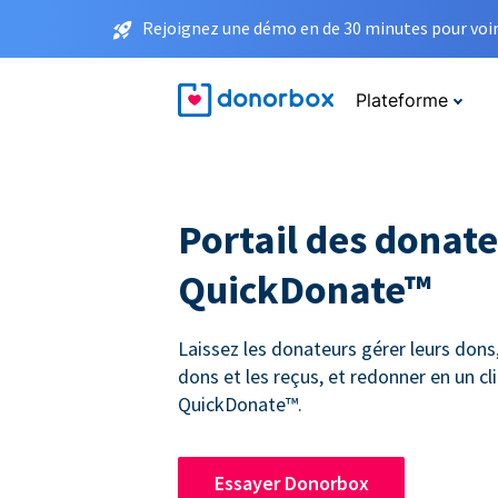
Rejoignez une démo en de 30 minutes pour voir 
Plateforme
Portail des donat
QuickDonate™
Laissez les donateurs gérer leurs dons,
dons et les reçus, et redonner en un cli
QuickDonate™.
Essayer Donorbox