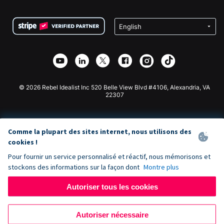
FAQ
Collecte de fonds pour les associations
Plugin de don WordPress
Conditions
Collecte de fonds pour les écoles
Formulaire de don Squarespace
Confidentialité
Collecte de fonds caritative
Plugin de don Wix
Sécurité
Application de don Weebly
Partenariat d'affiliation
Application de don Webflow
Bibliothèque
Don Joomla
API Doc + Zapier
© 2026 Rebel Idealist Inc 520 Belle View Blvd #4106, Alexandria, VA
22307
Comme la plupart des sites internet, nous utilisons des
cookies !
Pour fournir un service personnalisé et réactif, nous mémorisons et
stockons des informations sur la façon dont
Montre plus
Autoriser tous les cookies
Autoriser nécessaire