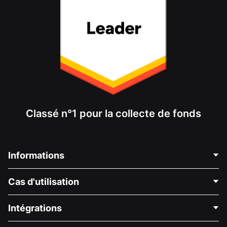
Classé n°1 pour la collecte de fonds
Informations
Contactez-nous
Cas d'utilisation
À propos de nous
Blog
Collecte de fonds politique
Intégrations
Carrières
Collecte de fonds médicale