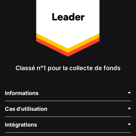
Classé n°1 pour la collecte de fonds
Informations
Contactez-nous
Cas d'utilisation
À propos de nous
Blog
Collecte de fonds politique
Intégrations
Carrières
Collecte de fonds médicale