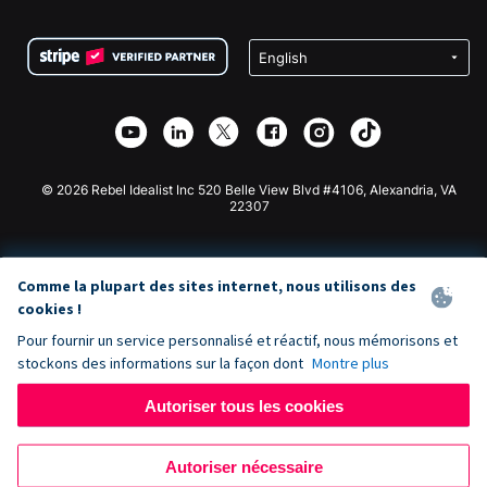
FAQ
Collecte de fonds pour les associations
Plugin de don WordPress
Conditions
Collecte de fonds pour les écoles
Formulaire de don Squarespace
Confidentialité
Collecte de fonds caritative
Plugin de don Wix
Sécurité
Application de don Weebly
Partenariat d'affiliation
Application de don Webflow
Bibliothèque
Don Joomla
API Doc + Zapier
© 2026 Rebel Idealist Inc 520 Belle View Blvd #4106, Alexandria, VA
22307
Comme la plupart des sites internet, nous utilisons des
cookies !
Pour fournir un service personnalisé et réactif, nous mémorisons et
stockons des informations sur la façon dont
Montre plus
Autoriser tous les cookies
Autoriser nécessaire