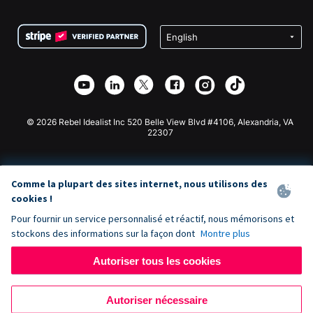
FAQ
Collecte de fonds pour les associations
Plugin de don WordPress
Conditions
Collecte de fonds pour les écoles
Formulaire de don Squarespace
Confidentialité
Collecte de fonds caritative
Plugin de don Wix
Sécurité
Application de don Weebly
Partenariat d'affiliation
Application de don Webflow
Bibliothèque
Don Joomla
API Doc + Zapier
© 2026 Rebel Idealist Inc 520 Belle View Blvd #4106, Alexandria, VA
22307
Comme la plupart des sites internet, nous utilisons des
cookies !
Pour fournir un service personnalisé et réactif, nous mémorisons et
stockons des informations sur la façon dont
Montre plus
Autoriser tous les cookies
Autoriser nécessaire