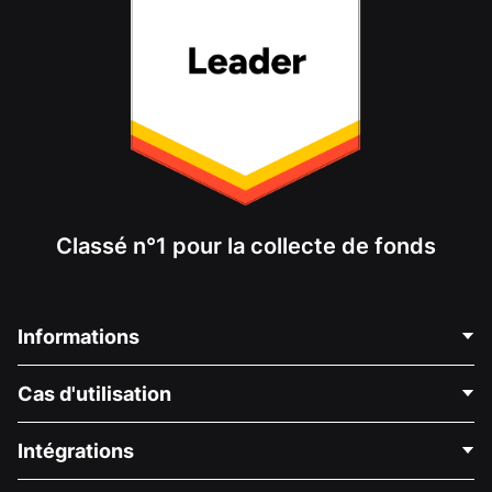
Classé n°1 pour la collecte de fonds
Informations
Contactez-nous
Cas d'utilisation
À propos de nous
Blog
Collecte de fonds politique
Intégrations
Carrières
Collecte de fonds médicale