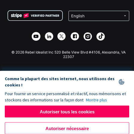
FAQ
Collecte de fonds pour les associations
Plugin de don WordPress
Conditions
Collecte de fonds pour les écoles
Formulaire de don Squarespace
Confidentialité
Collecte de fonds caritative
Plugin de don Wix
Sécurité
Application de don Weebly
Partenariat d'affiliation
Application de don Webflow
Bibliothèque
Don Joomla
API Doc + Zapier
© 2026 Rebel Idealist Inc 520 Belle View Blvd #4106, Alexandria, VA
22307
Comme la plupart des sites internet, nous utilisons des
cookies !
Pour fournir un service personnalisé et réactif, nous mémorisons et
stockons des informations sur la façon dont
Montre plus
Autoriser tous les cookies
Autoriser nécessaire