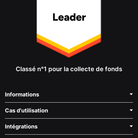
Classé n°1 pour la collecte de fonds
Informations
Contactez-nous
Cas d'utilisation
À propos de nous
Blog
Collecte de fonds politique
Intégrations
Carrières
Collecte de fonds médicale