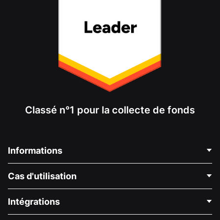
Classé n°1 pour la collecte de fonds
Informations
Contactez-nous
Cas d'utilisation
À propos de nous
Blog
Collecte de fonds politique
Intégrations
Carrières
Collecte de fonds médicale