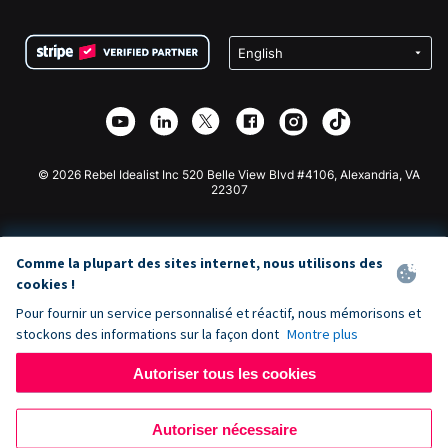
FAQ
Collecte de fonds pour les associations
Plugin de don WordPress
Conditions
Collecte de fonds pour les écoles
Formulaire de don Squarespace
Confidentialité
Collecte de fonds caritative
Plugin de don Wix
Sécurité
Application de don Weebly
Partenariat d'affiliation
Application de don Webflow
Bibliothèque
Don Joomla
API Doc + Zapier
© 2026 Rebel Idealist Inc 520 Belle View Blvd #4106, Alexandria, VA
22307
Comme la plupart des sites internet, nous utilisons des
cookies !
Pour fournir un service personnalisé et réactif, nous mémorisons et
stockons des informations sur la façon dont
Montre plus
Autoriser tous les cookies
Autoriser nécessaire