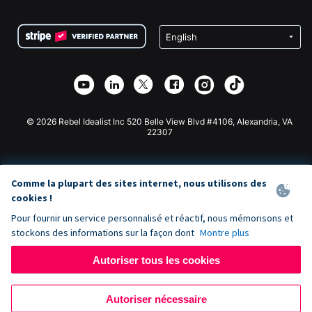
FAQ
Collecte de fonds pour les associations
Plugin de don WordPress
Conditions
Collecte de fonds pour les écoles
Formulaire de don Squarespace
Confidentialité
Collecte de fonds caritative
Plugin de don Wix
Sécurité
Application de don Weebly
Partenariat d'affiliation
Application de don Webflow
Bibliothèque
Don Joomla
API Doc + Zapier
© 2026 Rebel Idealist Inc 520 Belle View Blvd #4106, Alexandria, VA
22307
Comme la plupart des sites internet, nous utilisons des
cookies !
Pour fournir un service personnalisé et réactif, nous mémorisons et
stockons des informations sur la façon dont
Montre plus
Autoriser tous les cookies
Autoriser nécessaire