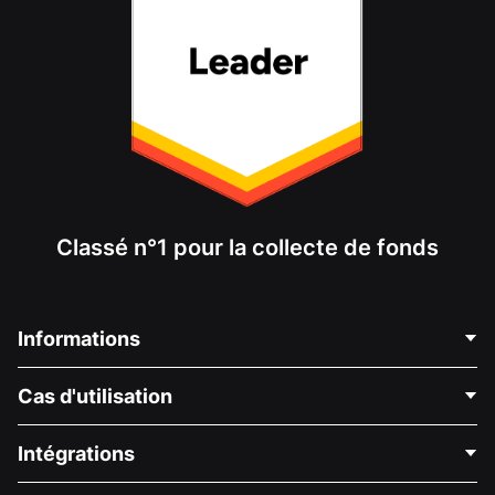
Classé n°1 pour la collecte de fonds
Informations
Contactez-nous
Cas d'utilisation
À propos de nous
Blog
Collecte de fonds politique
Intégrations
Carrières
Collecte de fonds médicale