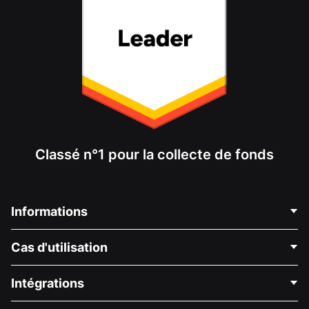
Classé n°1 pour la collecte de fonds
Informations
Contactez-nous
Cas d'utilisation
À propos de nous
Blog
Collecte de fonds politique
Intégrations
Carrières
Collecte de fonds médicale