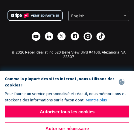
FAQ
Collecte de fonds pour les associations
Plugin de don WordPress
Conditions
Collecte de fonds pour les écoles
Formulaire de don Squarespace
Confidentialité
Collecte de fonds caritative
Plugin de don Wix
Sécurité
Application de don Weebly
Partenariat d'affiliation
Application de don Webflow
Bibliothèque
Don Joomla
API Doc + Zapier
© 2026 Rebel Idealist Inc 520 Belle View Blvd #4106, Alexandria, VA
22307
Comme la plupart des sites internet, nous utilisons des
cookies !
Pour fournir un service personnalisé et réactif, nous mémorisons et
stockons des informations sur la façon dont
Montre plus
Autoriser tous les cookies
Autoriser nécessaire