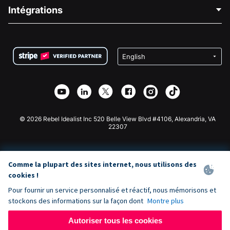
Blog
Collecte de fonds politique
Intégrations
Carrières
Collecte de fonds médicale
FAQ
Collecte de fonds pour les associations
Plugin de don WordPress
Conditions
Collecte de fonds pour les écoles
Formulaire de don Squarespace
Confidentialité
Collecte de fonds caritative
Plugin de don Wix
Sécurité
Application de don Weebly
Partenariat d'affiliation
Application de don Webflow
Bibliothèque
Don Joomla
API Doc + Zapier
© 2026 Rebel Idealist Inc 520 Belle View Blvd #4106, Alexandria, VA
22307
Comme la plupart des sites internet, nous utilisons des
cookies !
Pour fournir un service personnalisé et réactif, nous mémorisons et
stockons des informations sur la façon dont
Montre plus
Autoriser tous les cookies