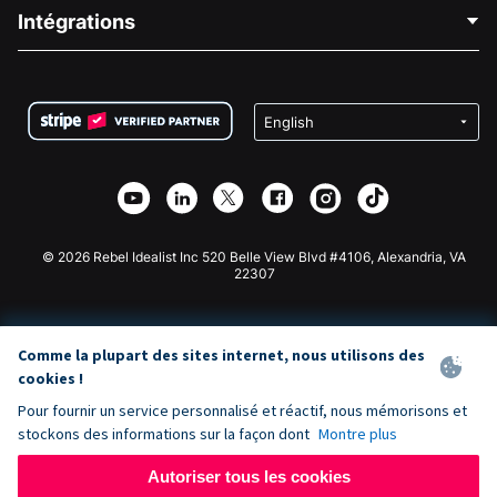
Blog
Collecte de fonds politique
Intégrations
Carrières
Collecte de fonds médicale
FAQ
Collecte de fonds pour les associations
Plugin de don WordPress
Conditions
Collecte de fonds pour les écoles
Formulaire de don Squarespace
Confidentialité
Collecte de fonds caritative
Plugin de don Wix
Sécurité
Application de don Weebly
Partenariat d'affiliation
Application de don Webflow
Bibliothèque
Don Joomla
API Doc + Zapier
© 2026 Rebel Idealist Inc 520 Belle View Blvd #4106, Alexandria, VA
22307
Comme la plupart des sites internet, nous utilisons des
cookies !
Pour fournir un service personnalisé et réactif, nous mémorisons et
stockons des informations sur la façon dont
Montre plus
Autoriser tous les cookies