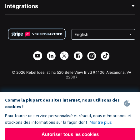
Blog
Collecte de fonds politique
Intégrations
Carrières
Collecte de fonds médicale
FAQ
Collecte de fonds pour les associations
Plugin de don WordPress
Conditions
Collecte de fonds pour les écoles
Formulaire de don Squarespace
Confidentialité
Collecte de fonds caritative
Plugin de don Wix
Sécurité
Application de don Weebly
Partenariat d'affiliation
Application de don Webflow
Bibliothèque
Don Joomla
API Doc + Zapier
© 2026 Rebel Idealist Inc 520 Belle View Blvd #4106, Alexandria, VA
22307
Comme la plupart des sites internet, nous utilisons des
cookies !
Pour fournir un service personnalisé et réactif, nous mémorisons et
stockons des informations sur la façon dont
Montre plus
Autoriser tous les cookies