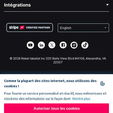
Blog
Collecte de fonds politique
Intégrations
Carrières
Collecte de fonds médicale
FAQ
Collecte de fonds pour les associations
Plugin de don WordPress
Conditions
Collecte de fonds pour les écoles
Formulaire de don Squarespace
Confidentialité
Collecte de fonds caritative
Plugin de don Wix
Sécurité
Application de don Weebly
Partenariat d'affiliation
Application de don Webflow
Bibliothèque
Don Joomla
API Doc + Zapier
© 2026 Rebel Idealist Inc 520 Belle View Blvd #4106, Alexandria, VA
22307
Comme la plupart des sites internet, nous utilisons des
cookies !
Pour fournir un service personnalisé et réactif, nous mémorisons et
stockons des informations sur la façon dont
Montre plus
Autoriser tous les cookies