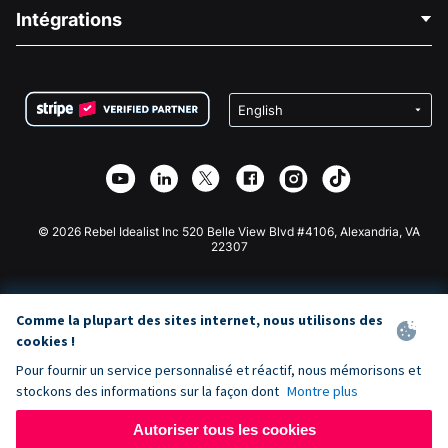
Blog
Collecte de fonds politique
Intégrations
Carrières
Collecte de fonds médicale
FAQ
Collecte de fonds pour les associations
Plugin de don WordPress
Conditions
Collecte de fonds pour les écoles
Formulaire de don Squarespace
Confidentialité
Collecte de fonds caritative
Plugin de don Wix
Sécurité
Application de don Weebly
Partenariat d'affiliation
Application de don Webflow
Bibliothèque
Don Joomla
API Doc + Zapier
© 2026 Rebel Idealist Inc 520 Belle View Blvd #4106, Alexandria, VA
22307
Comme la plupart des sites internet, nous utilisons des
cookies !
Pour fournir un service personnalisé et réactif, nous mémorisons et
stockons des informations sur la façon dont
Montre plus
Autoriser tous les cookies