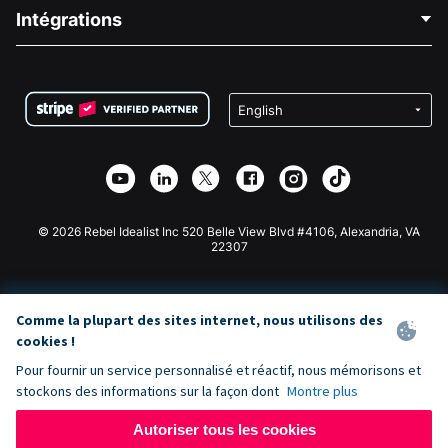
Blog
Collecte de fonds politique
Intégrations
Carrières
Collecte de fonds médicale
FAQ
Collecte de fonds pour les associations
Plugin de don WordPress
Conditions
Collecte de fonds pour les écoles
Formulaire de don Squarespace
Confidentialité
Collecte de fonds caritative
Plugin de don Wix
Sécurité
Application de don Weebly
Partenariat d'affiliation
Application de don Webflow
Bibliothèque
Don Joomla
API Doc + Zapier
© 2026 Rebel Idealist Inc 520 Belle View Blvd #4106, Alexandria, VA
22307
Comme la plupart des sites internet, nous utilisons des
cookies !
Pour fournir un service personnalisé et réactif, nous mémorisons et
stockons des informations sur la façon dont
Montre plus
Autoriser tous les cookies