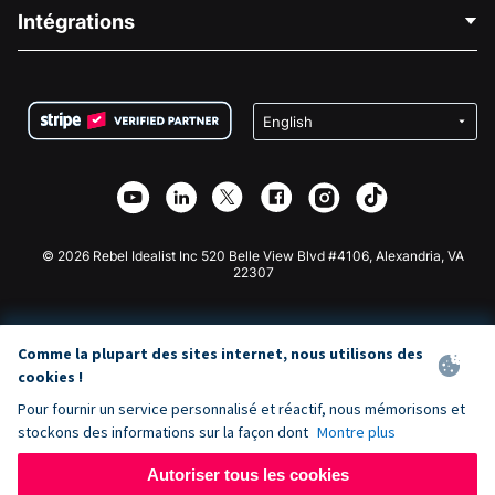
Blog
Collecte de fonds politique
Intégrations
Carrières
Collecte de fonds médicale
FAQ
Collecte de fonds pour les associations
Plugin de don WordPress
Conditions
Collecte de fonds pour les écoles
Formulaire de don Squarespace
Confidentialité
Collecte de fonds caritative
Plugin de don Wix
Sécurité
Application de don Weebly
Partenariat d'affiliation
Application de don Webflow
Bibliothèque
Don Joomla
API Doc + Zapier
© 2026 Rebel Idealist Inc 520 Belle View Blvd #4106, Alexandria, VA
22307
Comme la plupart des sites internet, nous utilisons des
cookies !
Pour fournir un service personnalisé et réactif, nous mémorisons et
stockons des informations sur la façon dont
Montre plus
Autoriser tous les cookies