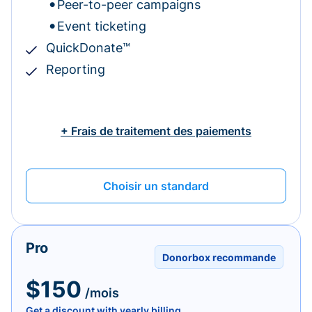
Peer-to-peer campaigns
Event ticketing
QuickDonate™
Reporting
+ Frais de traitement des paiements
Choisir un standard
Pro
Donorbox recommande
$150
/mois
Get a discount with yearly billing