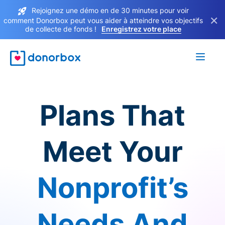
Rejoignez une démo en de 30 minutes pour voir
×
comment Donorbox peut vous aider à atteindre vos objectifs
de collecte de fonds !
Enregistrez votre place
Plans That
Meet Your
Nonprofit’s
Needs And