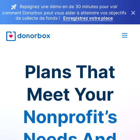
Rejoignez une démo en de 30 minutes pour voir
×
comment Donorbox peut vous aider à atteindre vos objectifs
de collecte de fonds !
Enregistrez votre place
Plans That
Meet Your
Nonprofit’s
Needs And