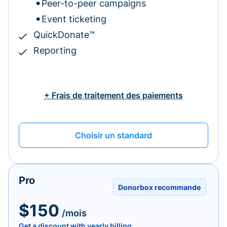
Peer-to-peer campaigns
Event ticketing
QuickDonate™
Reporting
+ Frais de traitement des paiements
Choisir un standard
Pro
Donorbox recommande
$150
/mois
Get a discount with yearly billing