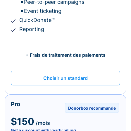
Peer-to-peer campaigns
Event ticketing
QuickDonate™
Reporting
+ Frais de traitement des paiements
Choisir un standard
Pro
Donorbox recommande
$150
/mois
Get a discount with yearly billing