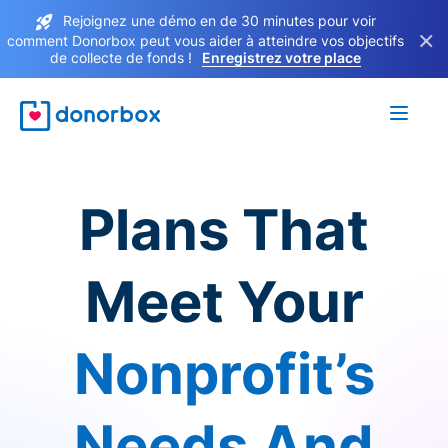
Rejoignez une démo en de 30 minutes pour voir
×
comment Donorbox peut vous aider à atteindre vos objectifs
de collecte de fonds !
Enregistrez votre place
Plans That
Meet Your
Nonprofit’s
Needs And