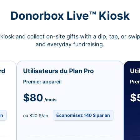
Donorbox Live™ Kiosk
kiosk and collect on-site gifts with a dip, tap, or swi
and everyday fundraising.
rd
Utilisateurs du Plan Pro
Uti
Premier appareil
Prem
$80
$
/mois
an
Économisez 140 $ par an
ou 820 $/an