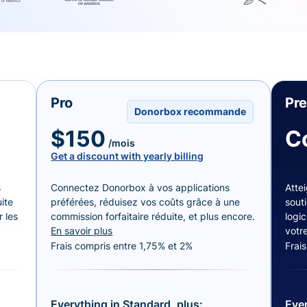
Pro
Pr
Donorbox recommande
$150
C
/mois
Get a discount with yearly billing
s
Connectez Donorbox à vos applications
Attei
ite
préférées, réduisez vos coûts grâce à une
sout
 les
commission forfaitaire réduite, et plus encore.
logic
En savoir plus
votr
Frais compris entre 1,75% et 2%
Frai
Everything in Standard, plus:
Ever