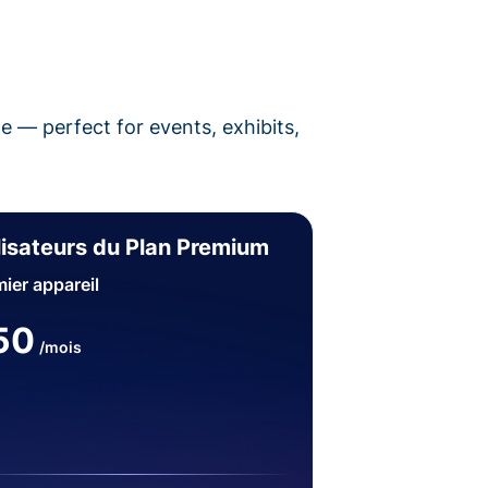
pe — perfect for events, exhibits,
lisateurs du Plan Premium
ier appareil
50
/mois