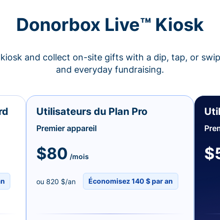
Donorbox Live™ Kiosk
kiosk and collect on-site gifts with a dip, tap, or swi
and everyday fundraising.
rd
Utilisateurs du Plan Pro
Uti
Premier appareil
Prem
$80
$
/mois
an
Économisez 140 $ par an
ou 820 $/an