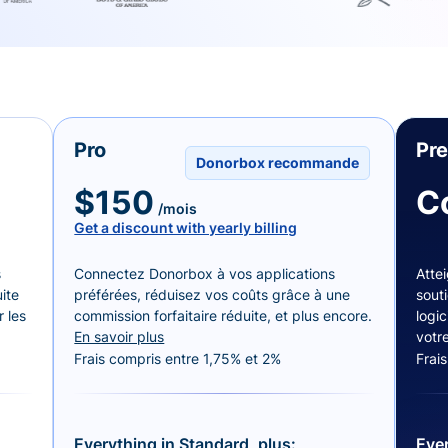
Pro
Pr
Donorbox recommande
$150
C
/mois
Get a discount with yearly billing
s
Connectez Donorbox à vos applications
Attei
ite
préférées, réduisez vos coûts grâce à une
sout
 les
commission forfaitaire réduite, et plus encore.
logic
En savoir plus
votr
Frais compris entre 1,75% et 2%
Frai
Everything in Standard, plus:
Ever