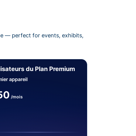
pe — perfect for events, exhibits,
lisateurs du Plan Premium
ier appareil
50
/mois