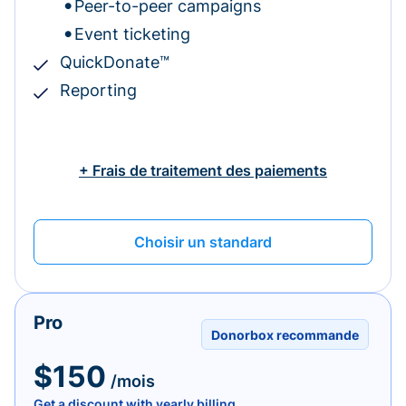
Peer-to-peer campaigns
Event ticketing
QuickDonate™
Reporting
+ Frais de traitement des paiements
Choisir un standard
Pro
Donorbox recommande
$150
/mois
Get a discount with yearly billing