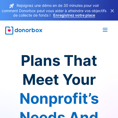
Rejoignez une démo en de 30 minutes pour voir
×
comment Donorbox peut vous aider à atteindre vos objectifs
de collecte de fonds !
Enregistrez votre place
Plans That
Meet Your
Nonprofit’s
Needs And