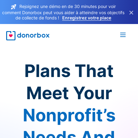
Rejoignez une démo en de 30 minutes pour voir
×
comment Donorbox peut vous aider à atteindre vos objectifs
de collecte de fonds !
Enregistrez votre place
Plans That
Meet Your
Nonprofit’s
Needs And