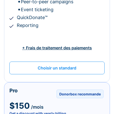
Peer-to-peer campaigns
Event ticketing
QuickDonate™
Reporting
+ Frais de traitement des paiements
Choisir un standard
Pro
Donorbox recommande
$150
/mois
Get a discount with yearly billing