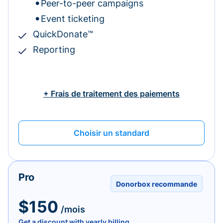
Peer-to-peer campaigns
Event ticketing
QuickDonate™
Reporting
+ Frais de traitement des paiements
Choisir un standard
Pro
Donorbox recommande
$150
/mois
Get a discount with yearly billing