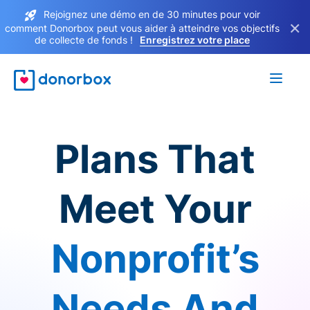
Rejoignez une démo en de 30 minutes pour voir
×
comment Donorbox peut vous aider à atteindre vos objectifs
de collecte de fonds !
Enregistrez votre place
Plans That
Meet Your
Nonprofit’s
Needs And