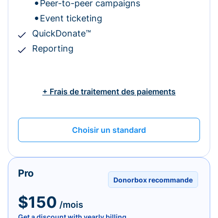
Peer-to-peer campaigns
Event ticketing
QuickDonate™
Reporting
+ Frais de traitement des paiements
Choisir un standard
Pro
Donorbox recommande
$150
/mois
Get a discount with yearly billing