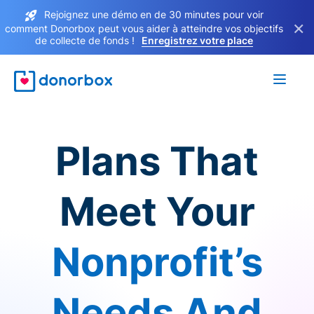
Rejoignez une démo en de 30 minutes pour voir
×
comment Donorbox peut vous aider à atteindre vos objectifs
de collecte de fonds !
Enregistrez votre place
Plans That
Meet Your
Nonprofit’s
Needs And