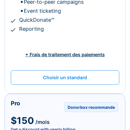
Peer-to-peer campaigns
Event ticketing
QuickDonate™
Reporting
+ Frais de traitement des paiements
Choisir un standard
Pro
Donorbox recommande
$150
/mois
Get a discount with yearly billing