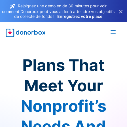
Rejoignez une démo en de 30 minutes pour voir
×
comment Donorbox peut vous aider à atteindre vos objectifs
de collecte de fonds !
Enregistrez votre place
Plans That
Meet Your
Nonprofit’s
Needs And