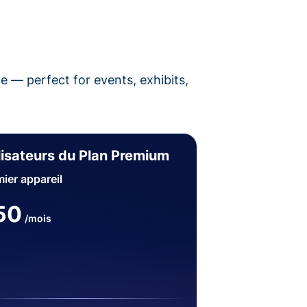
pe — perfect for events, exhibits,
lisateurs du Plan Premium
ier appareil
50
/mois