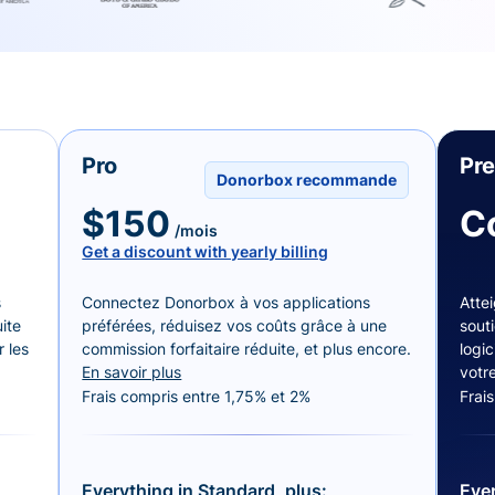
Pro
Pr
Donorbox recommande
$150
C
/mois
Get a discount with yearly billing
s
Connectez Donorbox à vos applications
Attei
ite
préférées, réduisez vos coûts grâce à une
sout
 les
commission forfaitaire réduite, et plus encore.
logic
En savoir plus
votr
Frais compris entre 1,75% et 2%
Frai
Everything in Standard, plus:
Ever