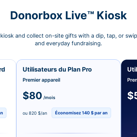
Donorbox Live™ Kiosk
kiosk and collect on-site gifts with a dip, tap, or swi
and everyday fundraising.
rd
Utilisateurs du Plan Pro
Uti
Premier appareil
Prem
$80
$
/mois
an
Économisez 140 $ par an
ou 820 $/an