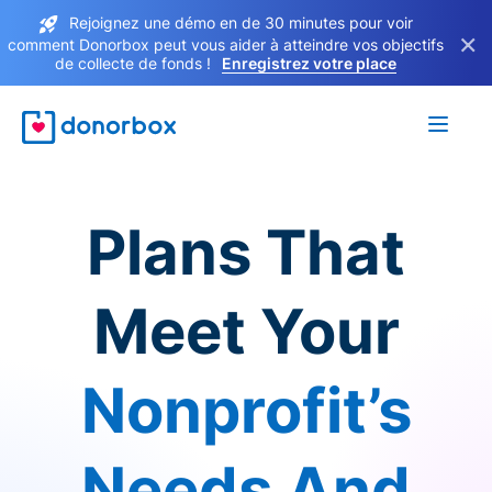
Rejoignez une démo en de 30 minutes pour voir
×
comment Donorbox peut vous aider à atteindre vos objectifs
de collecte de fonds !
Enregistrez votre place
Plans That
Meet Your
Nonprofit’s
Needs And