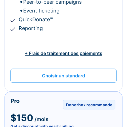
Peer-to-peer campaigns
Event ticketing
QuickDonate™
Reporting
+ Frais de traitement des paiements
Choisir un standard
Pro
Donorbox recommande
$150
/mois
Get a discount with yearly billing