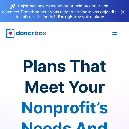
Rejoignez une démo en de 30 minutes pour voir
×
comment Donorbox peut vous aider à atteindre vos objectifs
de collecte de fonds !
Enregistrez votre place
Plans That
Meet Your
Nonprofit’s
Needs And