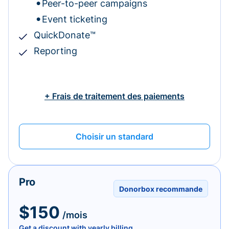
Peer-to-peer campaigns
Event ticketing
QuickDonate™
Reporting
+ Frais de traitement des paiements
Choisir un standard
Pro
Donorbox recommande
$150
/mois
Get a discount with yearly billing